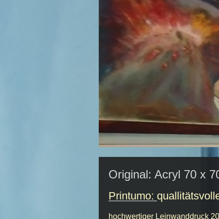
Original: Acryl 70 x 
Printumo:
quallitätsvoll
hochwertiger Leinwanddruck
2