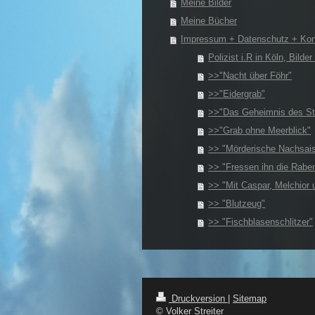
Meine Bilder
Meine Bücher
Impressum + Datenschutz + Kon
Polizist i.R in Köln, Bilder
>>"Nacht über Föhr"
>>"Eidergrab"
>>"Das Geheimnis des St
>>"Grab ohne Meerblick"
>> "Mörderische Nachsai
>> "Fressen ihn die Rabe
>> "Mit Caspar, Melchior 
>> "Blutzeug"
>> "Fischblasenschlitzer"
Druckversion
|
Sitemap
© Volker Streiter