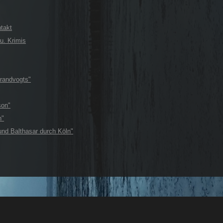
takt
 u. Krimis
randvogts"
son"
n"
und Balthasar durch Köln"